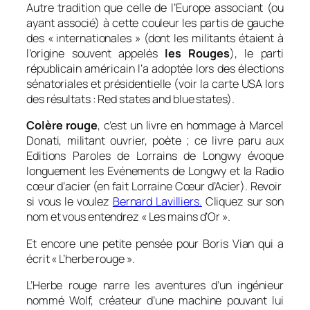
Autre tradition que celle de l’Europe associant (ou
ayant associé) à cette couleur les partis de gauche
des « internationales » (dont les militants étaient à
l’origine souvent appelés
les Rouges
), le parti
républicain américain l’a adoptée lors des élections
sénatoriales et présidentielle (voir la carte USA lors
des résultats : Red states and blue states).
Colère rouge
, c’est un livre en hommage à Marcel
Donati, militant ouvrier, poète ; ce livre paru aux
Editions Paroles de Lorrains de Longwy évoque
longuement les Evénements de Longwy et la Radio
cœur d’acier (en fait Lorraine Cœur d’Acier). Revoir
si vous le voulez
Bernard Lavilliers.
Cliquez sur son
nom et vous entendrez « Les mains d’Or ».
Et encore une petite pensée pour Boris Vian qui a
écrit « L’herbe rouge ».
L’Herbe rouge
narre les aventures d’un ingénieur
nommé Wolf, créateur d’une machine pouvant lui