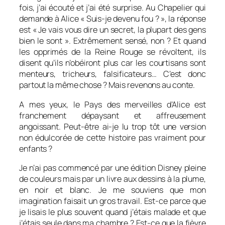
fois, j’ai écouté et j’ai été surprise. Au Chapelier qui
demande à Alice « Suis-je devenu fou ? », la réponse
est « Je vais vous dire un secret, la plupart des gens
bien le sont ». Extrêmement sensé, non ? Et quand
les opprimés de la Reine Rouge se révoltent, ils
disent qu’ils n’obéiront plus car les courtisans sont
menteurs, tricheurs, falsificateurs… C’est donc
partout la même chose ? Mais revenons au conte.
A mes yeux, le Pays des merveilles d’Alice est
franchement dépaysant et affreusement
angoissant. Peut-être ai-je lu trop tôt une version
non édulcorée de cette histoire pas vraiment pour
enfants ?
Je n’ai pas commencé par une édition Disney pleine
de couleurs mais par un livre aux dessins à la plume,
en noir et blanc. Je me souviens que mon
imagination faisait un gros travail. Est-ce parce que
je lisais le plus souvent quand j’étais malade et que
j’étais seule dans ma chambre ? Est-ce que la fièvre