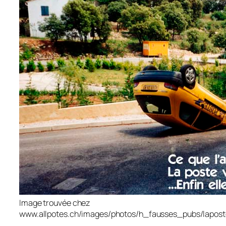
Image trouvée chez
www.allpotes.ch/images/photos/h_fausses_pubs/lapost