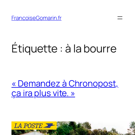
Aller
au
FrancoiseGomarin.fr
contenu
Étiquette :
à la bourre
« Demandez à Chronopost,
ça ira plus vite. »