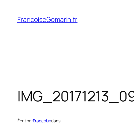
Aller
au
FrancoiseGomarin.fr
contenu
IMG_20171213_0
Écrit par
Francoise
dans