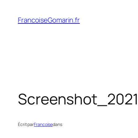
Aller
au
FrancoiseGomarin.fr
contenu
Screenshot_202
Écrit par
Francoise
dans