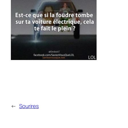
←
Sourires