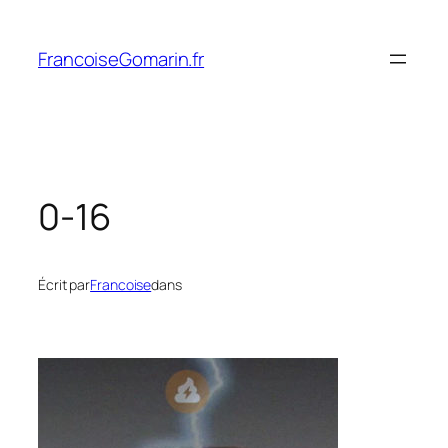
Aller
au
FrancoiseGomarin.fr
contenu
0-16
Écrit par
Francoise
dans