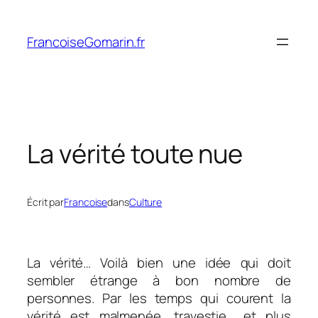
Aller
au
FrancoiseGomarin.fr
contenu
La vérité toute nue
Écrit par
Francoise
dans
Culture
La vérité… Voilà bien une idée qui doit
sembler étrange à bon nombre de
personnes. Par les temps qui courent la
vérité est malmenée, travestie… et plus