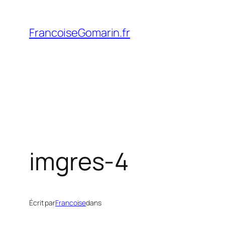
Aller
au
FrancoiseGomarin.fr
contenu
imgres-4
Écrit par
Francoise
dans