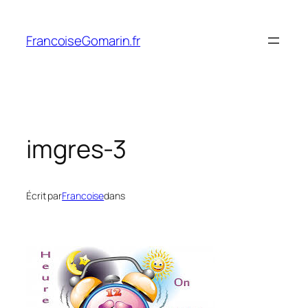
Aller
au
FrancoiseGomarin.fr
contenu
imgres-3
Écrit par
Francoise
dans