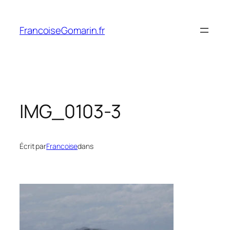
Aller
au
FrancoiseGomarin.fr
contenu
IMG_0103-3
Écrit par
Francoise
dans