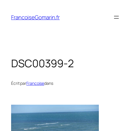
Aller
au
FrancoiseGomarin.fr
contenu
DSC00399-2
Écrit par
Francoise
dans