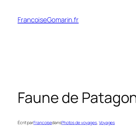
Aller
au
FrancoiseGomarin.fr
contenu
Faune de Patagon
Écrit par
Francoise
dans
Photos de voyages
, 
Voyages