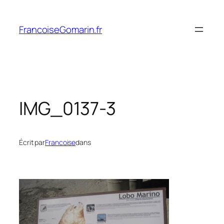
Aller
au
FrancoiseGomarin.fr
contenu
IMG_0137-3
Écrit par
Francoise
dans