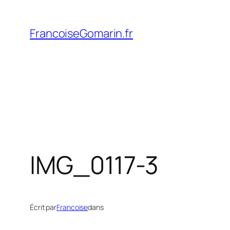
Aller
au
FrancoiseGomarin.fr
contenu
IMG_0117-3
Écrit par
Francoise
dans