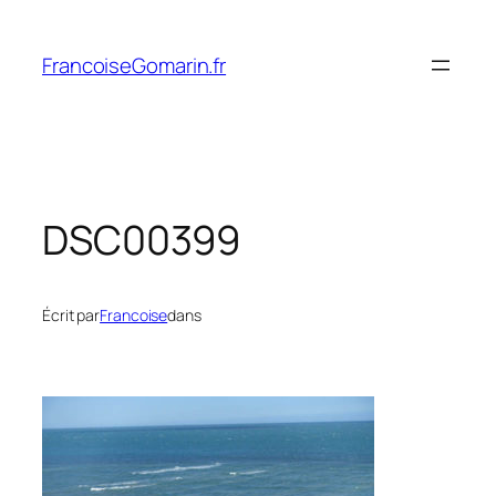
Aller
au
FrancoiseGomarin.fr
contenu
DSC00399
Écrit par
Francoise
dans