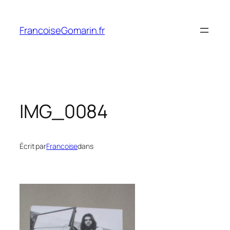
Aller
au
FrancoiseGomarin.fr
contenu
IMG_0084
Écrit par
Francoise
dans