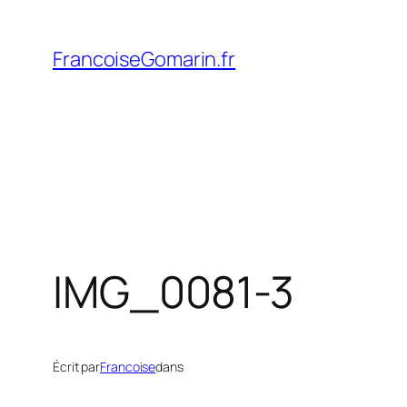
Aller
au
FrancoiseGomarin.fr
contenu
IMG_0081-3
Écrit par
Francoise
dans