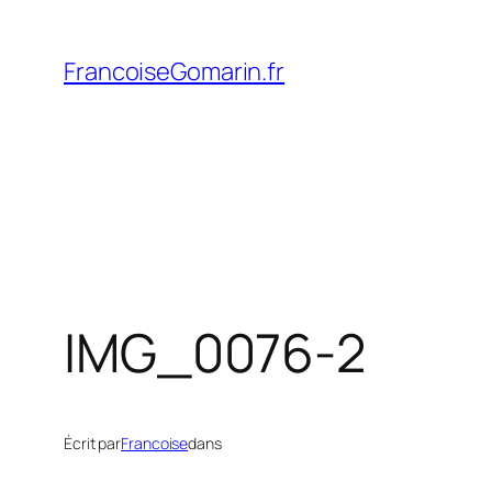
Aller
au
FrancoiseGomarin.fr
contenu
IMG_0076-2
Écrit par
Francoise
dans