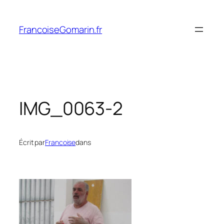
Aller
au
FrancoiseGomarin.fr
contenu
IMG_0063-2
Écrit par
Francoise
dans