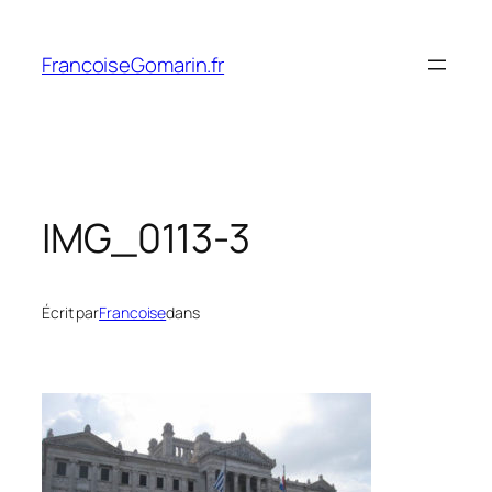
Aller
au
FrancoiseGomarin.fr
contenu
IMG_0113-3
Écrit par
Francoise
dans