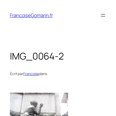
Aller
au
FrancoiseGomarin.fr
contenu
IMG_0064-2
Écrit par
Francoise
dans