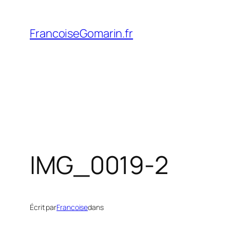
Aller
au
FrancoiseGomarin.fr
contenu
IMG_0019-2
Écrit par
Francoise
dans