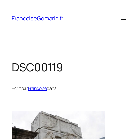
Aller
au
FrancoiseGomarin.fr
contenu
DSC00119
Écrit par
Francoise
dans