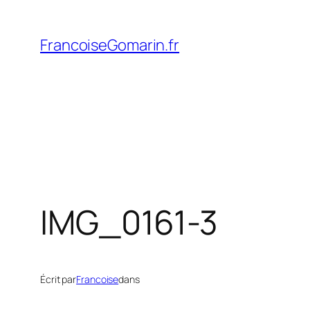
Aller
au
FrancoiseGomarin.fr
contenu
IMG_0161-3
Écrit par
Francoise
dans