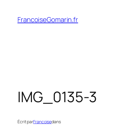
Aller
au
FrancoiseGomarin.fr
contenu
IMG_0135-3
Écrit par
Francoise
dans