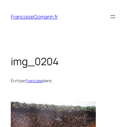
Aller
au
FrancoiseGomarin.fr
contenu
img_0204
Écrit par
Francoise
dans