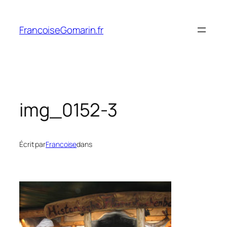
Aller
au
FrancoiseGomarin.fr
contenu
img_0152-3
Écrit par
Francoise
dans