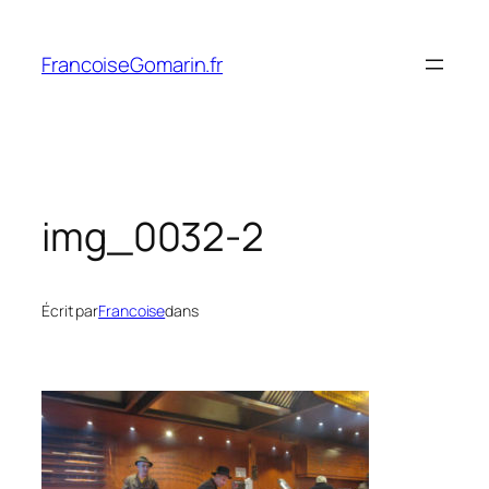
Aller
au
FrancoiseGomarin.fr
contenu
img_0032-2
Écrit par
Francoise
dans