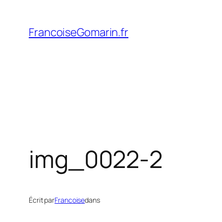
Aller
au
FrancoiseGomarin.fr
contenu
img_0022-2
Écrit par
Francoise
dans