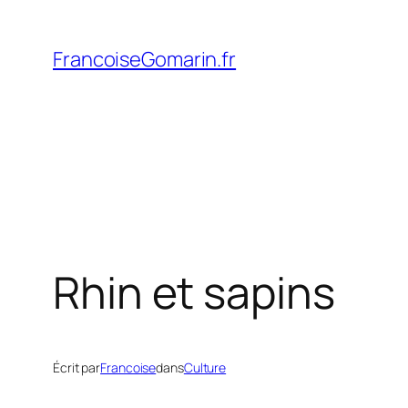
Aller
au
FrancoiseGomarin.fr
contenu
Rhin et sapins
Écrit par
Francoise
dans
Culture