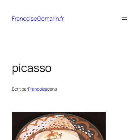
Aller
au
FrancoiseGomarin.fr
contenu
picasso
Écrit par
Francoise
dans