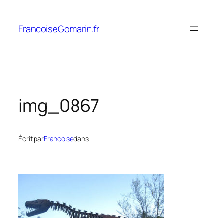
Aller
au
FrancoiseGomarin.fr
contenu
img_0867
Écrit par
Francoise
dans