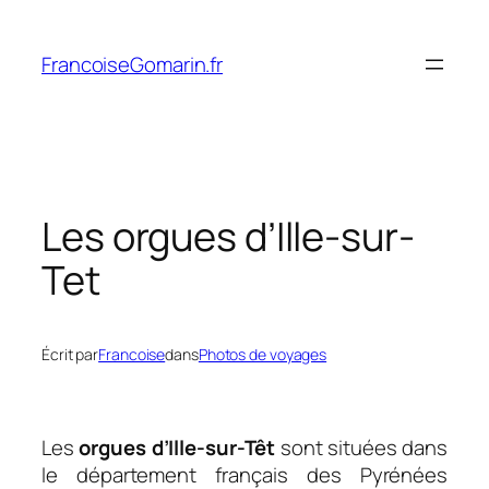
Aller
au
FrancoiseGomarin.fr
contenu
Les orgues d’Ille-sur-
Tet
Écrit par
Francoise
dans
Photos de voyages
Les
orgues d’Ille-sur-Têt
sont situées dans
le département français des Pyrénées