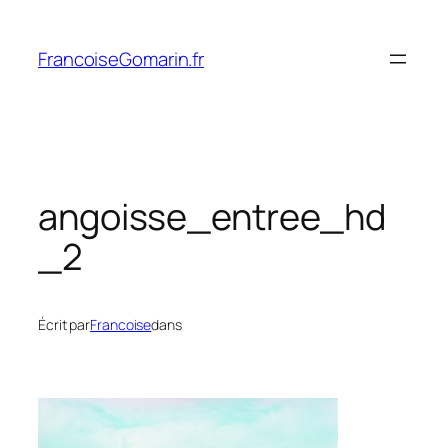
Aller
au
FrancoiseGomarin.fr
contenu
angoisse_entree_hd
_2
Écrit par
Francoise
dans