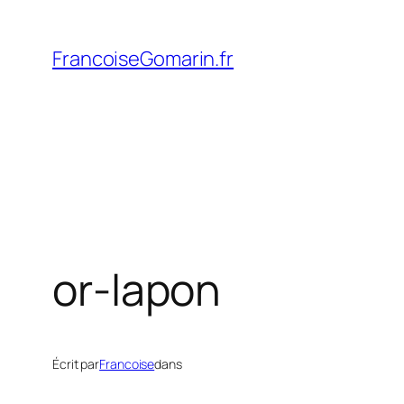
Aller
au
FrancoiseGomarin.fr
contenu
or-lapon
Écrit par
Francoise
dans