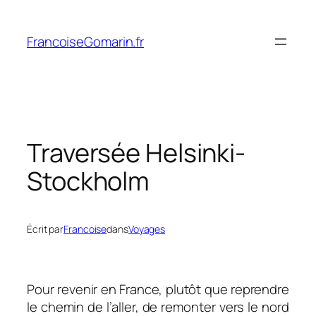
Aller
au
FrancoiseGomarin.fr
contenu
Traversée Helsinki-
Stockholm
Écrit par
Francoise
dans
Voyages
Pour revenir en France, plutôt que reprendre
le chemin de l’aller, de remonter vers le nord