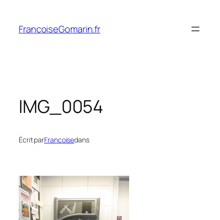
Aller
au
FrancoiseGomarin.fr
contenu
IMG_0054
Écrit par
Francoise
dans