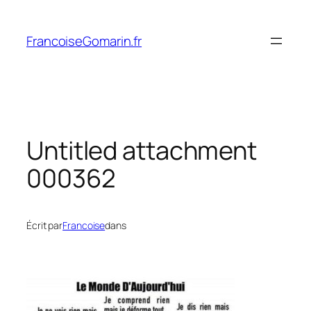
Aller
au
FrancoiseGomarin.fr
contenu
Untitled attachment
000362
Écrit par
Francoise
dans