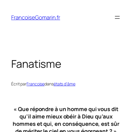
Aller
au
FrancoiseGomarin.fr
contenu
Fanatisme
Écrit par
Francoise
dans
états d’âme
«
Que répondre à un homme qui vous dit
qu’il aime mieux obéir à Dieu qu’aux
hommes et qui, en conséquence, est sûr
de mériter le ciel en vous égorgeant ?
»