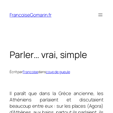
Aller
au
FrancoiseGomarin.fr
contenu
Parler… vrai, simple
Écrit par
Francoise
dans
coup de gueule
Il paraît que dans la Grèce ancienne, les
Athéniens parlaient et discutaient
beaucoup entre eux : sur les places (Agora)
d’Athènes, aux bains, partout ils parlaient, ils