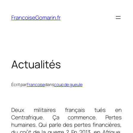
Aller
au
FrancoiseGomarin.fr
contenu
Actualités
Écrit par
Francoise
dans
coup de gueule
Deux militaires français tués en
Centrafrique. Ça commence. Pertes
humaines. Qui parle des pertes financières,
du coût de la guerre ? En 2013, en Afrique,