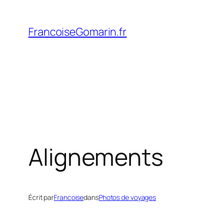
Aller
au
FrancoiseGomarin.fr
contenu
Alignements
Écrit par
Francoise
dans
Photos de voyages