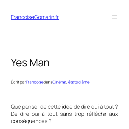
Aller
au
FrancoiseGomarin.fr
contenu
Yes Man
Écrit par
Francoise
dans
Cinéma
, 
états d’âme
Que penser de cette idée de dire oui à tout ?
De dire oui à tout sans trop réfléchir aux
conséquences ?