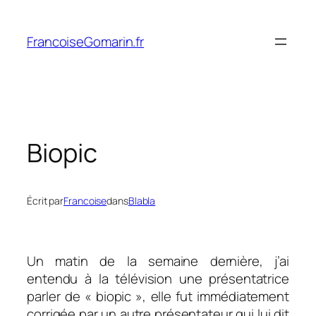
Aller
au
FrancoiseGomarin.fr
contenu
Biopic
Écrit par
Francoise
dans
Blabla
Un matin de la semaine dernière, j’ai
entendu à la télévision une présentatrice
parler de « biopic », elle fut immédiatement
corrigée par un autre présentateur qui lui dit