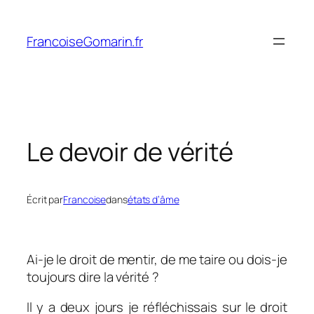
Aller
au
FrancoiseGomarin.fr
contenu
Le devoir de vérité
Écrit par
Francoise
dans
états d’âme
Ai-je le droit de mentir, de me taire ou dois-je
toujours dire la vérité ?
Il y a deux jours je réfléchissais sur le droit