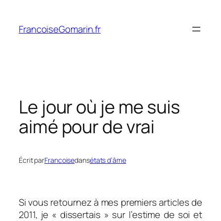
Aller
au
FrancoiseGomarin.fr
contenu
Le jour où je me suis
aimé pour de vrai
Écrit par
Francoise
dans
états d’âme
Si vous retournez à mes premiers articles de
2011, je « dissertais » sur l’estime de soi et