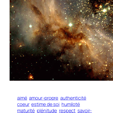
aimé
amour-propre
authenticité
coeur
estime de soi
humiloté
maturité
plénitude
respect
savoir-