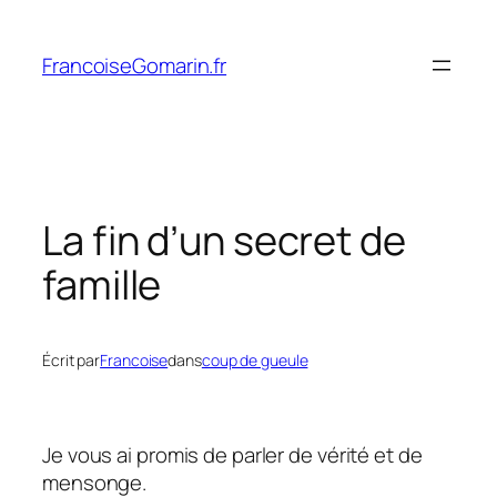
Aller
au
FrancoiseGomarin.fr
contenu
La fin d’un secret de
famille
Écrit par
Francoise
dans
coup de gueule
Je vous ai promis de parler de vérité et de
mensonge.