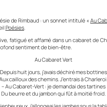
oésie de Rimbaud : un sonnet intitulé «
Au Cab
eil
Poésies
.
e, fatigué et affamé dans un cabaret de Charl
profond sentiment de bien-être.
Au Cabaret Vert
Depuis huit jours, j’avais déchiré mes bottine
Aux cailloux des chemins. J’entrais à Charleroi
– Au Cabaret-Vert : je demandai des tartines
Du beurre et du jambon qui fût à moitié froid.
ienheureux, j’allongeai les jambes sous la tab