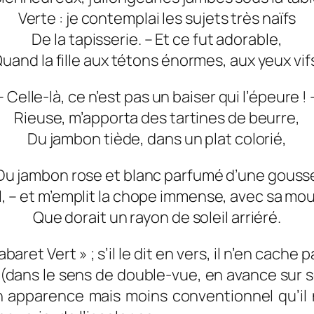
Verte : je contemplai les sujets très naïfs
De la tapisserie. – Et ce fut adorable,
uand la fille aux tétons énormes, aux yeux vif
– Celle-là, ce n’est pas un baiser qui l’épeure ! 
Rieuse, m’apporta des tartines de beurre,
Du jambon tiède, dans un plat colorié,
Du jambon rose et blanc parfumé d’une gouss
il, – et m’emplit la chope immense, avec sa mo
Que dorait un rayon de soleil arriéré.
abaret Vert » ; s’il le dit en vers, il n’en cache
» (dans le sens de double-vue, en avance sur
 apparence mais moins conventionnel qu’il n’y 