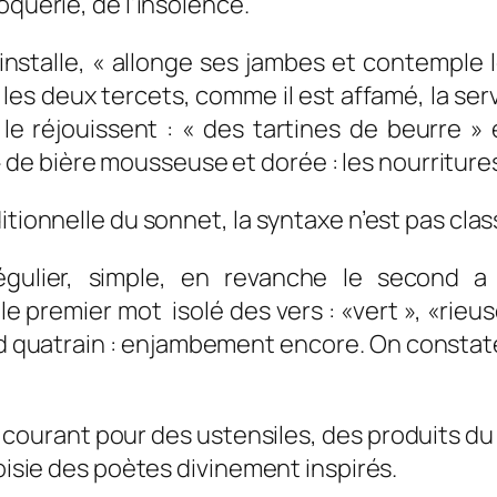
oquerie, de l’insolence.
installe, « allonge ses jambes et contemple le
s les deux tercets, comme il est affamé, la s
i le réjouissent : « des tartines de beurre 
e bière mousseuse et dorée : les nourritures
itionnelle du sonnet, la syntaxe n’est pas clas
égulier, simple, en revanche le second 
premier mot isolé des vers : «vert », «rieuse 
d quatrain : enjambement encore. On constate 
 courant pour des ustensiles, des produits du
roisie des poètes divinement inspirés.