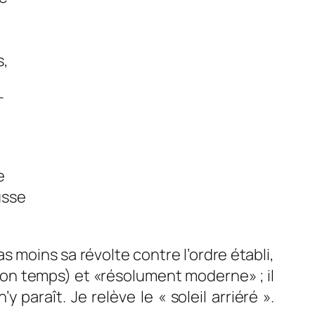
s,
–
e
usse
 pas moins sa révolte contre l’ordre établi,
 son temps) et «résolument moderne» ; il
paraît. Je relève le « soleil arriéré ».