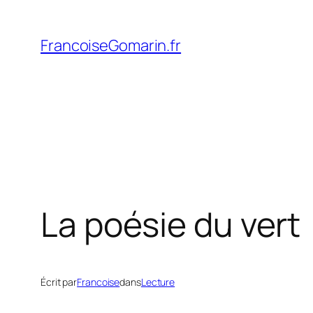
Aller
au
FrancoiseGomarin.fr
contenu
La poésie du vert
Écrit par
Francoise
dans
Lecture