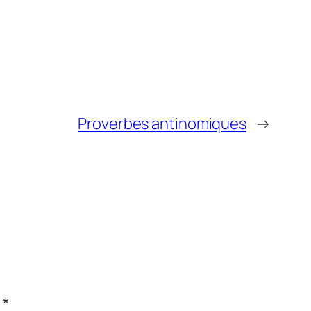
Proverbes antinomiques
→
c
*