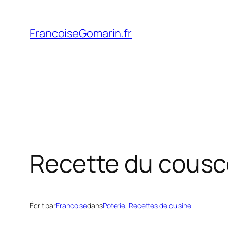
Aller
au
FrancoiseGomarin.fr
contenu
Recette du cous
Écrit par
Francoise
dans
Poterie
, 
Recettes de cuisine