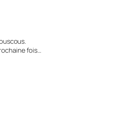
 couscous.
prochaine fois…