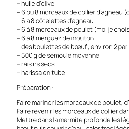
– huile d’olive
– 6 ou 8 morceaux de collier d’agneau (o
– 6 à 8 côtelettes d’agneau
– 6 à 8 morceaux de poulet (moi je choi
– 6 à 8 merguez de mouton
– des boulettes de bœuf , environ 2 pa
– 500 g de semoule moyenne
– raisins secs
– harissa en tube
Préparation :
Faire mariner les morceaux de poulet, d
Faire revenir les morceaux de collier dans
Mettre dans la marmite profonde les lég
bœuf puis couvrir d’eau, saler très légè