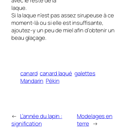
avec le reste de la
l
Si la laque n’est pas assez sirupeuse à ce
moment-là ou si elle est insuffisante,
ajoutez-y un peu de miel afin d’obtenir un
beau glaçage.
canard
canard laqué
galettes
Mandarin
Pékin
←
L’année du lapin :
Modelages en
signification
terre
→