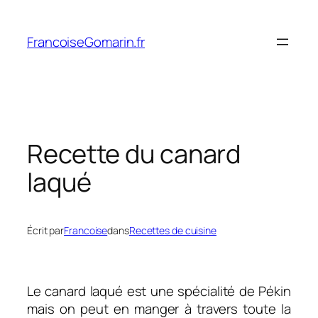
Aller
au
FrancoiseGomarin.fr
contenu
Recette du canard
laqué
Écrit par
Francoise
dans
Recettes de cuisine
Le canard laqué est une spécialité de Pékin
mais on peut en manger à travers toute la